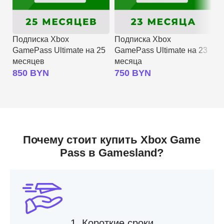
Подписка Xbox
Подписка Xbox
GamePass Ultimate на 25
GamePass Ultimate на 23
П
месяцев
месяца
G
850
BYN
750
BYN
м
6
Почему стоит купить Xbox Game
Pass в Gamesland?
1. Короткие сроки